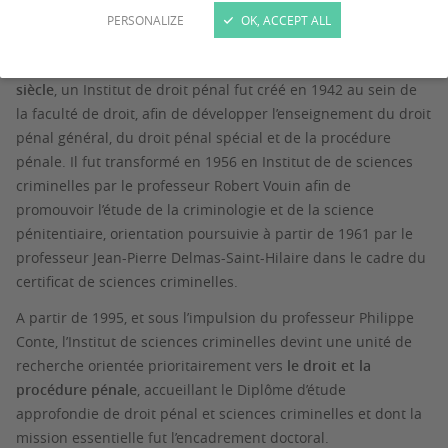
L’Institut de sciences criminelles et de la Justice est une unité
PERSONALIZE
OK, ACCEPT ALL
de recherche à l’histoire ancienne.
e
Dans la lignée d’une tradition remontant au
début du XX
siècle
, un Institut de droit pénal fut créé en 1942 au sein de
la faculté de droit, afin de développer l’enseignement du droit
pénal général, du droit pénal spécial et de la procédure
pénale. Il fut transformé en 1956 en Institut de de sciences
criminelles par le professeur Robert Vouin afin de
promouvoir l’étude de la criminologie et de la science
pénitentiaire, orientation poursuivie à partir de 1961 par le
professeur Jean-Pierre Delmas-Saint-Hilaire dans le cadre du
certificat de sciences criminelles.
A partir de 1995, et sous l’impulsion du professeur Philippe
Conte, l’Institut de sciences criminelles devint une unité de
recherche orientée prioritairement vers
le droit et la
procédure pénale
, accueillant le Diplôme d’étude
approfondie de droit pénal et sciences criminelles et dont la
mission essentielle fut l’encadrement doctoral.