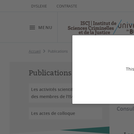
DYSLEXIE
CONTRASTE
MENU
Accueil
Publications
Pu
This
Publications
Les activités scientifiques
Dernière
des membres de l'ISCJ
Consul
Les actes de colloque