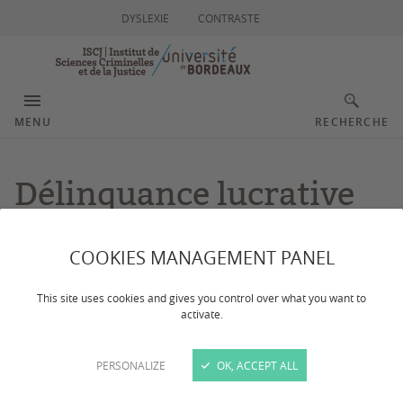
DYSLEXIE
CONTRASTE
MENU
RECHERCHE
Délinquance lucrative
COOKIES MANAGEMENT PANEL
Dernière mise à jour :
le 09/06/2026
This site uses cookies and gives you control over what you want to
Thématique prioritaire définie sur la période 2023-
activate.
2026
PERSONALIZE
OK, ACCEPT ALL
Le contexte de recherche