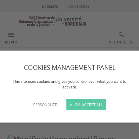
DYSLEXIE
CONTRASTE
MENU
RECHERCHE
Les colloques,
COOKIES MANAGEMENT PANEL
conférences et journées
This site uses cookies and gives you control over what you want to
activate.
d'études
PERSONALIZE
OK, ACCEPT ALL
Dernière mise à jour :
le 19/11/2025