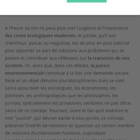
Le contexte de la recherche
A l’heure où l’on ne peut plus nier l’urgence et l’importance
des crises écologiques modernes
, le juriste, qu’il soit
chercheur, avocat ou magistrat, est de plus en plus sollicité
pour apporter sa part de solutions aux problèmes qui se
posent et contribuer aux réflexions sur
la transition de nos
sociétés
. Or, alors que, dans ces débats,
la justice
environnementale
constitue à la fois une demande sociale
forte et un objet d’études pluridisciplinaires dont se sont
saisis aussi bien les sociologues, les économistes, les
politistes, les anthropologues que les philosophes, les
juristes, spécialement les privatistes, semblent ne pas s’être
saisis de ce concept. Pourtant, outre le fait qu’il mobilise le
mot "justice", qui devrait parler à tout juriste, ce concept
présente l’intérêt de remettre en question un certain nombre
de relations (humains/non-humains, sujet/objet,