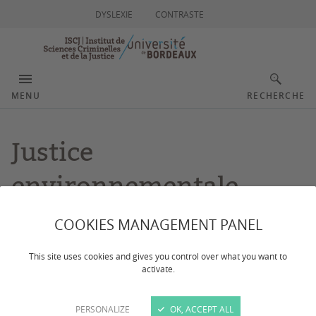
DYSLEXIE
CONTRASTE
MENU
RECHERCHE
Justice
environnementale
COOKIES MANAGEMENT PANEL
Dernière mise à jour :
le 10/07/2026
This site uses cookies and gives you control over what you want to
activate.
Thématique prioritaire définie sur la période 2025-
2029
PERSONALIZE
OK, ACCEPT ALL