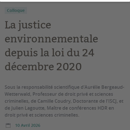
Colloque
La justice
environnementale
depuis la loi du 24
décembre 2020
Sous la responsabilité scientifique d'Aurélie Bergeaud-
Wetterwald, Professeur de droit privé et sciences
criminelles, de Camille Coudry, Doctorante de l'ISCJ, et
de Julien Lagoutte, Maître de conférences HDR en
droit privé et sciences criminelles.
10 Avril 2026