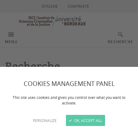
DYSLEXIE
CONTRASTE
MENU
RECHERCHE
Recherche
COOKIES MANAGEMENT PANEL
Dernière mise à jour :
le 15/03/2024
This site uses cookies and gives you control over what you want to
activate.
Découvrez l'activité scientifique de l'Institut :
événements organisés, recherches et thématiques
prioritaires, thèses, dans les champs disciplinaires de
PERSONALIZE
OK, ACCEPT ALL
droit pénal, de droit processuel et de criminologie
mais aussi de psychocriminologie.