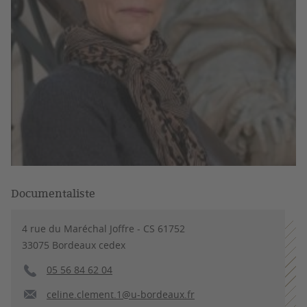
Documentaliste
4 rue du Maréchal Joffre - CS 61752
33075 Bordeaux cedex
05 56 84 62 04
celine.clement.1@u-bordeaux.fr