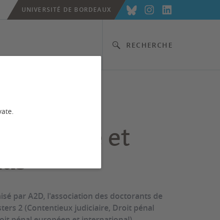
UNIVERSITÉ DE BORDEAUX
RECHERCHE
vate.
ce pénale et
as
isé par A2D, l'association des doctorants de
asters 2 (Contentieux judiciaire, Droit pénal
oit pénal européen et international)