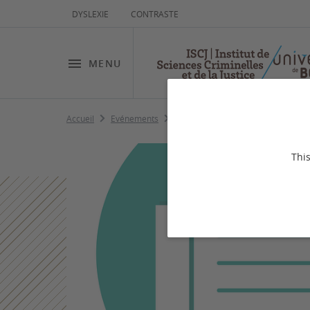
DYSLEXIE
CONTRASTE
MENU
Accueil
Evénements
Justice pénale et médias
This