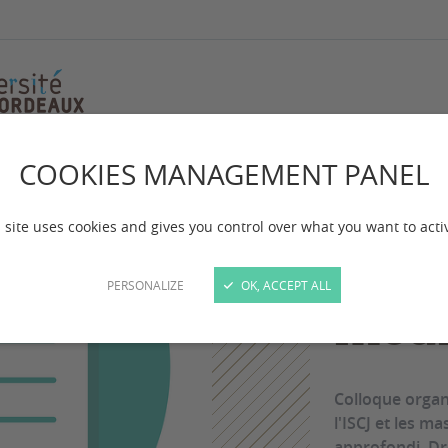
COOKIES MANAGEMENT PANEL
Colloque
 site uses cookies and gives you control over what you want to acti
Justi
PERSONALIZE
OK, ACCEPT ALL
médi
Colloque organ
l'ISCJ et les m
approfondi, Dr