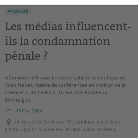
Afterwork
Les médias influencent-
ils la condamnation
pénale ?
Afterwork n°6 sous la responsabilité scientifique de
Yoan Nabat, maître de conférences en droit privé et
sciences criminelles à l'Université Bordeaux
Montaigne.
15 Oct. 2024
Université de Bordeaux, Pôle juridique et judiciaire -
amphi Duguit / 35 place Pey-Berland, 33000 Bordeaux