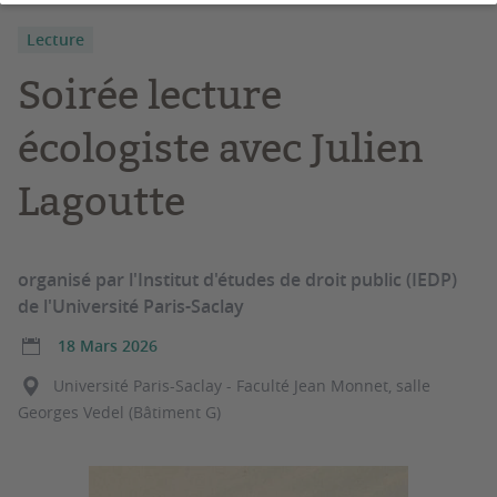
Lecture
Soirée lecture
écologiste avec Julien
Lagoutte
organisé par l'Institut d'études de droit public (IEDP)
de l'Université Paris-Saclay
18 Mars 2026
Université Paris-Saclay - Faculté Jean Monnet, salle
Georges Vedel (Bâtiment G)